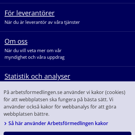
För leverantörer
När du är leverantör av våra tjänster
Om oss
När du vill veta mer om vår
myndighet och våra uppdrag
Statistik och analyser
När du vill se statistik och ta del av
På arbetsformedlingen.se använder vi kakor (cookies)
våra analyser för arbetsmarknaden
för att webbplatsen ska fungera på bästa sätt. Vi
använder också kakor för webbanalys för att göra
webbplatsen bättre.
Så här använder Arbetsförmedlingen kakor