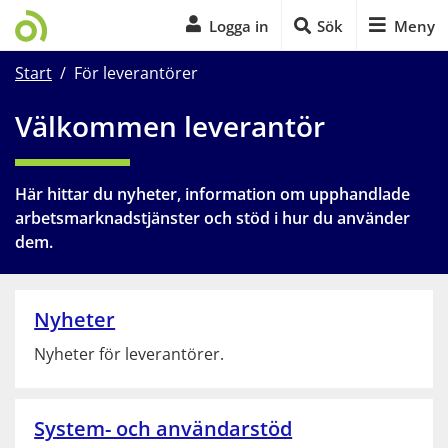
Logga in
Sök
Meny
Start på sidans huvudinnehåll
Start
/
För leverantörer
Välkommen leverantör
Här hittar du nyheter, information om upphandlade 
arbetsmarknadstjänster och stöd i hur du använder 
dem.
Nyheter
Nyheter för leverantörer.
System- och användarstöd