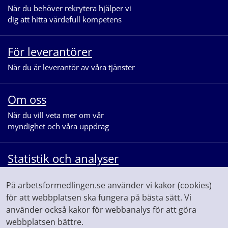
När du behöver rekrytera hjälper vi
dig att hitta värdefull kompetens
För leverantörer
När du är leverantör av våra tjänster
Om oss
När du vill veta mer om vår
myndighet och våra uppdrag
Statistik och analyser
När du vill se statistik och ta del av
På arbetsformedlingen.se använder vi kakor (cookies)
våra analyser för arbetsmarknaden
för att webbplatsen ska fungera på bästa sätt. Vi
använder också kakor för webbanalys för att göra
webbplatsen bättre.