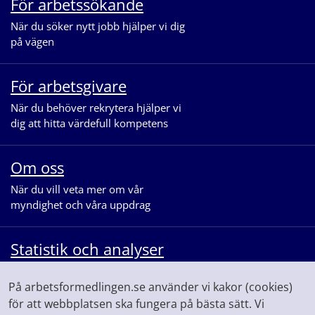
För arbetssökande
När du söker nytt jobb hjälper vi dig
på vägen
För arbetsgivare
När du behöver rekrytera hjälper vi
dig att hitta värdefull kompetens
Om oss
När du vill veta mer om vår
myndighet och våra uppdrag
Statistik och analyser
När du vill se statistik och ta del av
På arbetsformedlingen.se använder vi kakor (cookies)
våra analyser för arbetsmarknaden
för att webbplatsen ska fungera på bästa sätt. Vi