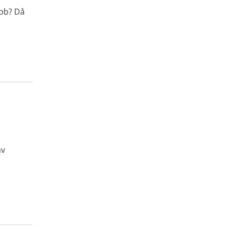
obb? Då
av