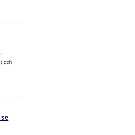
r
et och
 se