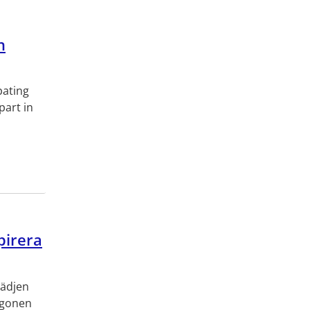
n
pating
part in
pirera
lädjen
ögonen