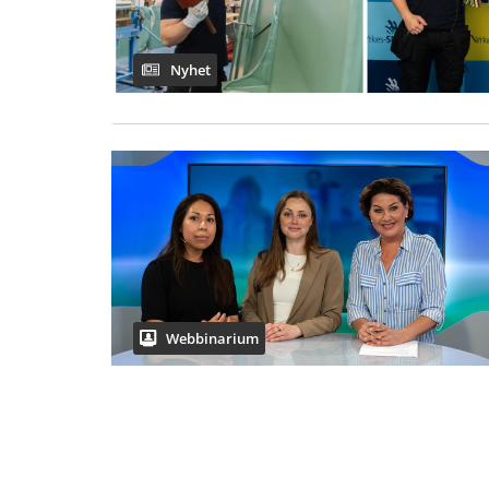
Nyhet
Webbinarium
Fler sökträffar