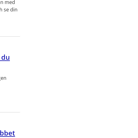
ten med
h se din
 du
gen
obbet