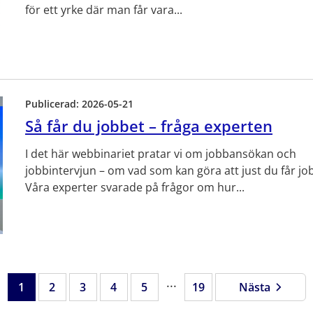
för ett yrke där man får vara...
Publicerad:
2026-05-21
Så får du jobbet – fråga experten
I det här webbinariet pratar vi om jobbansökan och
jobbintervjun – om vad som kan göra att just du får jo
Våra experter svarade på frågor om hur...
...
1
2
3
4
5
19
Sida
Sida
Sida
Sida
Sida
Sida