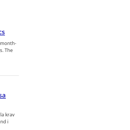
cs
4 month-
s. The
sa
la krav
nd i