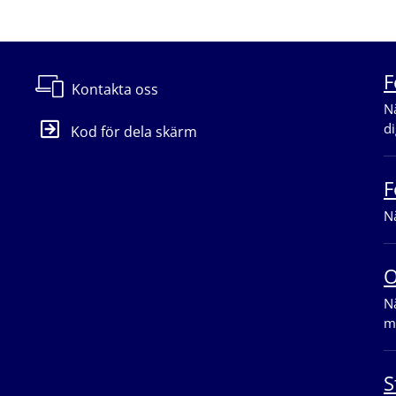
F
Kontakta oss
Nä
di
Kod för dela skärm
F
Nä
O
Nä
m
S