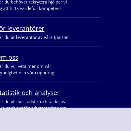
r du behöver rekrytera hjälper vi
g att hitta värdefull kompetens
ör leverantörer
r du är leverantör av våra tjänster
m oss
r du vill veta mer om vår
yndighet och våra uppdrag
tatistik och analyser
r du vill se statistik och ta del av
åra analyser för arbetsmarknaden