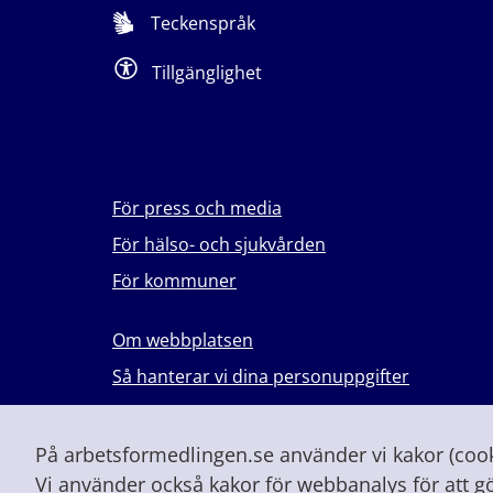
Teckenspråk
Tillgänglighet
För press och media
För hälso- och sjukvården
För kommuner
Om webbplatsen
Så hanterar vi dina personuppgifter
Lever du med våld i en nära relation?
Vid höjd beredskap och krig
På arbetsformedlingen.se använder vi kakor (cooki
Vi använder också kakor för webbanalys för att g