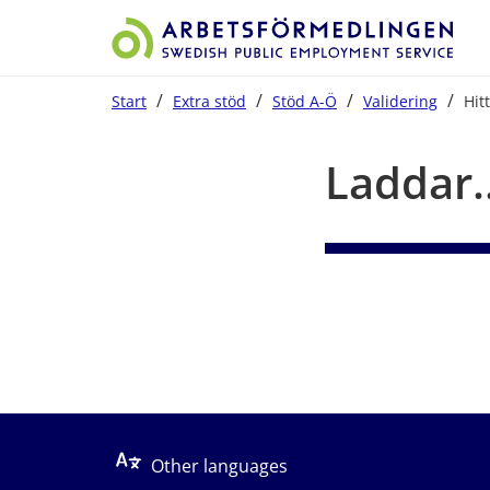
/
/
/
/
Start
Extra stöd
Stöd A-Ö
Validering
Hit
Start på sidans huvudinnehåll
Laddar..
Other languages