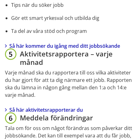
Tips när du söker jobb
Gör ett smart yrkesval och utbilda dig
Ta del av våra stöd och program
Så här kommer du igång med ditt jobbsökande
Aktivitetsrapportera – varje 
månad
Varje månad ska du rapportera till oss vilka aktiviteter 
du har gjort för att ta dig närmare ett jobb. Rapporten 
ska du lämna in någon gång mellan den 1:a och 14:e 
varje månad.
Så här aktivitetsrapporterar du
Meddela förändringar
Tala om för oss om något förändras som påverkar ditt 
jobbsökande. Det kan till exempel vara att du får jobb, 