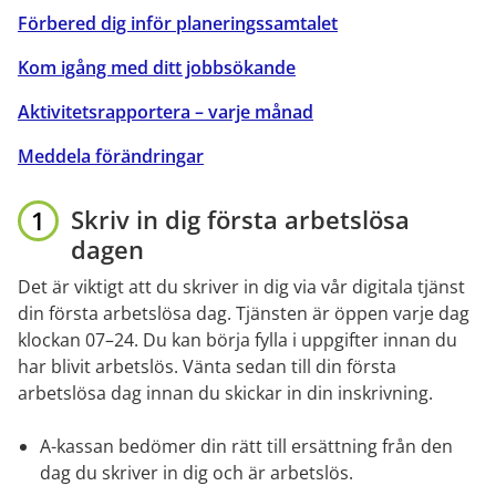
Förbered dig inför planeringssamtalet
Kom igång med ditt jobbsökande
Aktivitetsrapportera – varje månad
Meddela förändringar
Skriv in dig första arbetslösa 
dagen
Det är viktigt att du skriver in dig via vår digitala tjänst 
din första arbetslösa dag. Tjänsten är öppen varje dag 
klockan 07–24. Du kan börja fylla i uppgifter innan du 
har blivit arbetslös. Vänta sedan till din första 
arbetslösa dag innan du skickar in din inskrivning.
A-kassan bedömer din rätt till ersättning från den 
dag du skriver in dig och är arbetslös.