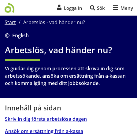
Logga in
Sök
Meny
Start
/
Arbetslös - vad händer nu?
Start på sidans huvudinnehåll
English
Arbetslös, vad händer nu?
Vi guidar dig genom processen att skriva in dig som 
arbetssökande, ansöka om ersättning från a-kassan 
och komma igång med ditt jobbsökande.
Innehåll på sidan
Skriv in dig första arbetslösa dagen
Ansök om ersättning från a-kassa