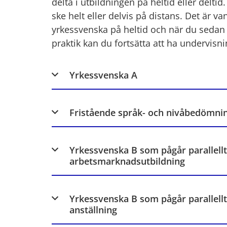
delta i utbildningen på heltid eller deltid
ske helt eller delvis på distans. Det är vanl
yrkessvenska på heltid och när du sedan b
praktik kan du fortsätta att ha undervisni
Yrkessvenska A
Fristående språk- och nivåbedömnin
Yrkessvenska B som pågår parallell
arbetsmarknadsutbildning
Yrkessvenska B som pågår parallellt
anställning