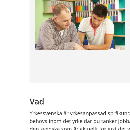
Vad
Yrkessvenska är yrkesanpassad språkund
behövs inom det yrke där du tänker jobba
den svenska som är aktuellt för just det y