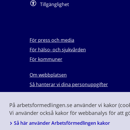
Tillgänglighet
För press och media
För hälso- och sjukvården
För kommuner
Om webbplatsen
Så hanterar vi dina personuppgifter
Lever du med våld i en nära relation?
Vid höjd beredskap och krig
På arbetsformedlingen.se använder vi kakor (cooki
Vi använder också kakor för webbanalys för att g
Så här använder Arbetsförmedlingen kakor