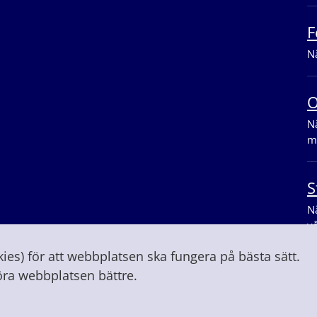
F
Nä
O
Nä
m
S
Nä
v
es) för att webbplatsen ska fungera på bästa sätt.
öra webbplatsen bättre.