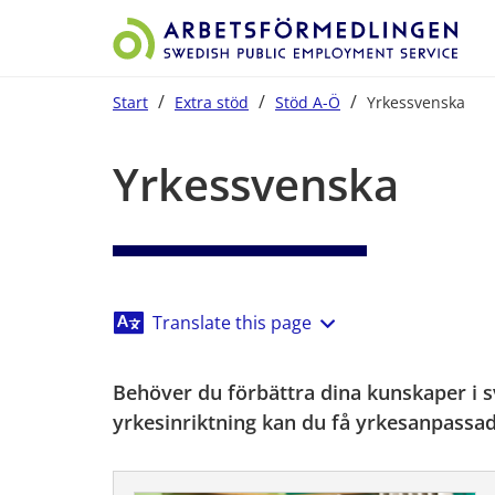
/
/
/
Start
Extra stöd
Stöd A-Ö
Yrkessvenska
Start på sidans huvudinnehåll
Yrkessvenska
Translate this page
Behöver du förbättra dina kunskaper i sv
yrkesinriktning kan du få yrkesanpassad