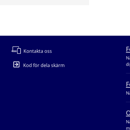
F
Kontakta oss
Nä
di
Kod för dela skärm
F
Nä
O
Nä
m