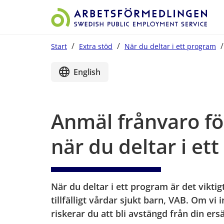
/
/
/
Start
Extra stöd
När du deltar i ett program
Start på sidans huvudinnehåll
English
Anmäl frånvaro för
när du deltar i et
När du deltar i ett program är det vikti
tillfälligt vårdar sjukt barn, VAB. Om vi 
riskerar du att bli avstängd från din ers