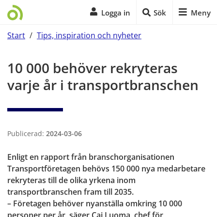
Logga in
Sök
Meny
Start
/
Tips, inspiration och nyheter
Start på sidans huvudinnehåll
10 000 behöver rekryteras 
varje år i transportbranschen
Publicerad:
2024-03-06
Enligt en rapport från branschorganisationen 
Transportföretagen behövs 150 000 nya medarbetare 
rekryteras till de olika yrkena inom 
transportbranschen fram till 2035. 
– Företagen behöver nyanställa omkring 10 000 
personer per år, säger Caj Luoma, chef för 