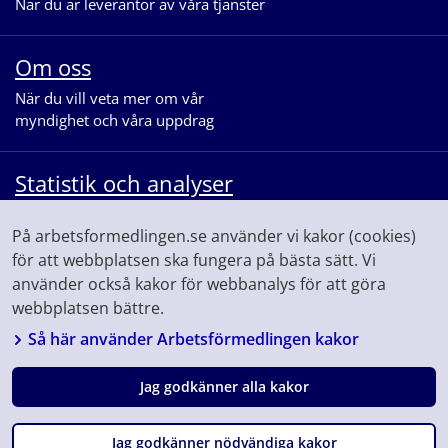
När du är leverantör av våra tjänster
Om oss
När du vill veta mer om vår
myndighet och våra uppdrag
Statistik och analyser
När du vill se statistik och ta del av
På arbetsformedlingen.se använder vi kakor (cookies)
våra analyser för arbetsmarknaden
för att webbplatsen ska fungera på bästa sätt. Vi
använder också kakor för webbanalys för att göra
webbplatsen bättre.
Så här använder Arbetsförmedlingen kakor
Jag godkänner alla kakor
Följ oss på
Facebook
Linkedin
Youtube
Instagram
Jag godkänner nödvändiga kakor