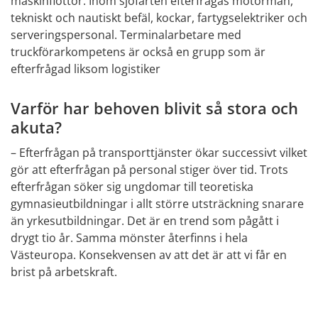
maskinflottor. Inom sjöfarten efterfrågas motormän, 
tekniskt och nautiskt befäl, kockar, fartygselektriker och 
serveringspersonal. Terminalarbetare med 
truckförarkompetens är också en grupp som är 
efterfrågad liksom logistiker 
Varför har behoven blivit så stora och 
akuta?
– Efterfrågan på transporttjänster ökar successivt vilket 
gör att efterfrågan på personal stiger över tid. Trots 
efterfrågan söker sig ungdomar till teoretiska 
gymnasieutbildningar i allt större utsträckning snarare 
än yrkesutbildningar. Det är en trend som pågått i 
drygt tio år. Samma mönster återfinns i hela 
Västeuropa. Konsekvensen av att det är att vi får en 
brist på arbetskraft. 