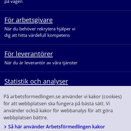
på vägen
För arbetsgivare
När du behöver rekrytera hjälper vi
dig att hitta värdefull kompetens
För leverantörer
När du är leverantör av våra tjänster
Statistik och analyser
När du vill se statistik och ta del av
På arbetsformedlingen.se använder vi kakor (cookies)
våra analyser för arbetsmarknaden
för att webbplatsen ska fungera på bästa sätt. Vi
använder också kakor för webbanalys för att göra
webbplatsen bättre.
Så här använder Arbetsförmedlingen kakor