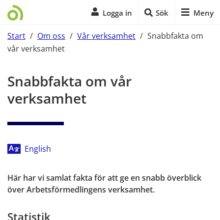
Logga in
Sök
Meny
Start
/
Om oss
/
Vår verksamhet
/
Snabbfakta om
vår verksamhet
Start på sidans huvudinnehåll
Snabbfakta om vår 
verksamhet
English
Här har vi samlat fakta för att ge en snabb överblick 
över Arbetsförmedlingens verksamhet.
Statistik