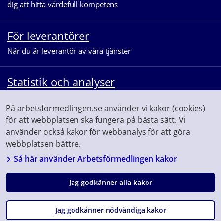
dig att hitta värdefull kompetens
För leverantörer
När du är leverantör av våra tjänster
Statistik och analyser
När du vill se statistik och ta del av
På arbetsformedlingen.se använder vi kakor (cookies)
våra analyser för arbetsmarknaden
för att webbplatsen ska fungera på bästa sätt. Vi
använder också kakor för webbanalys för att göra
webbplatsen bättre.
Så här använder Arbetsförmedlingen kakor
Jag godkänner alla kakor
Följ oss på
Facebook
Linkedin
Youtube
Instagram
Jag godkänner nödvändiga kakor