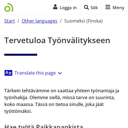
Logga in
Sök
Meny
Start
/
Other languages
/
Suomeksi (Finska)
Start på sidans huvudinnehåll
Tervetuloa Työnvälitykseen
Translate this page
Tärkein tehtävämme on saattaa yhteen työnantaja ja 
työnhakija. Olemme siellä, missä tarve on suurinta, 
koko maassa. Tässä on tietoa sinulle, joka jäät 
työttömäksi.
Hae työtä Paikkapankista