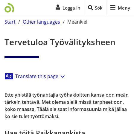
Logga in
Sök
Meny
Start
/
Other languages
/
Meänkieli
Start på sidans huvudinnehåll
Tervetuloa Työvälityksheen
Translate this page
Ette yhistää työnantajia työhakioitten kansa oon meän 
tärkein tehtävä. Met olema sielä missä tarpheet oon, 
koko maassa. Täälä sie saat informasuunia mikä jällaa 
ko sie tulet työttömäksi.
Hae töitä Paikkapankista