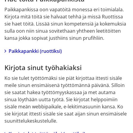
Paikkapankissa oon vapatöitä monessa eri toimialala. 
Kirjota mitä töitä sie halvaat tehhä ja missä Ruottissa 
sie haet töitä. Lissää sinun kompetensiä ja kokemuksia 
sulla oon niin sinua sovitethaan yhtheen leetitöitten 
kansa jokka sopivat justhiins sinun prufihliin.
Paikkapankki (ruottiksi)
Kirjota sinut työhakiaksi
Ko sie tulet työttömäksi sie piät kirjottaa ittesti sisäle 
meile sinun ensimäisenä työttömännä päivänä. Silloin 
sie saatat hakea työttömyyskassaa ja met autama 
sinua löythään uutta työtä. Sie kirjotat helppoimiin 
sisäle meän webbipaikale, e-lekitimasuunin kansa. Ko 
sie kirjotat ittesti sisäle sie saat aijan sinun ensimäisele 
suunittelukeskustelulle.