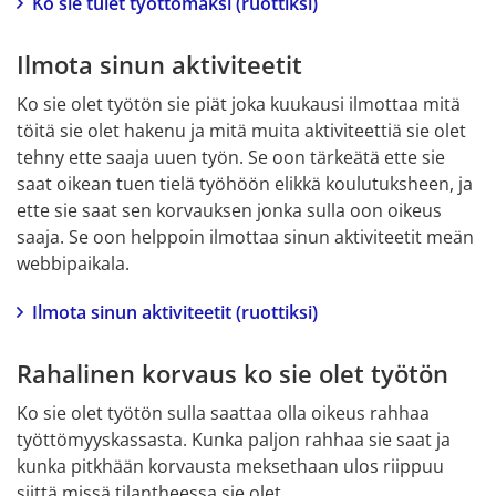
Ko sie tulet työttömäksi (ruottiksi)
Ilmota sinun aktiviteetit
Ko sie olet työtön sie piät joka kuukausi ilmottaa mitä 
töitä sie olet hakenu ja mitä muita aktiviteettiä sie olet 
tehny ette saaja uuen työn. Se oon tärkeätä ette sie 
saat oikean tuen tielä työhöön elikkä koulutuksheen, ja 
ette sie saat sen korvauksen jonka sulla oon oikeus 
saaja. Se oon helppoin ilmottaa sinun aktiviteetit meän 
webbipaikala.
Ilmota sinun aktiviteetit (ruottiksi)
Rahalinen korvaus ko sie olet työtön
Ko sie olet työtön sulla saattaa olla oikeus rahhaa 
työttömyyskassasta. Kunka paljon rahhaa sie saat ja 
kunka pitkhään korvausta meksethaan ulos riippuu 
siittä missä tilantheessa sie olet.