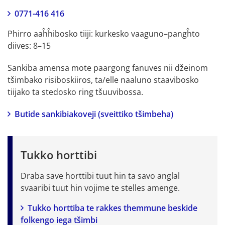
0771-416 416
Phirro aaĥĥibosko tiiji: kurkesko vaaguno–pangĥto 
diives: 8–15
Sankiba amensa mote paargong fanuves nii džeinom 
tšimbako risiboskiiros, ta/elle naaluno staavibosko 
tiijako ta stedosko ring tšuuvibossa.
Butide sankibiakoveji (sveittiko tšimbeha)
Tukko horttibi
Draba save horttibi tuut hin ta savo anglal 
svaaribi tuut hin vojime te stelles amenge.
Tukko horttiba te rakkes themmune beskide 
folkengo iega tšimbi 