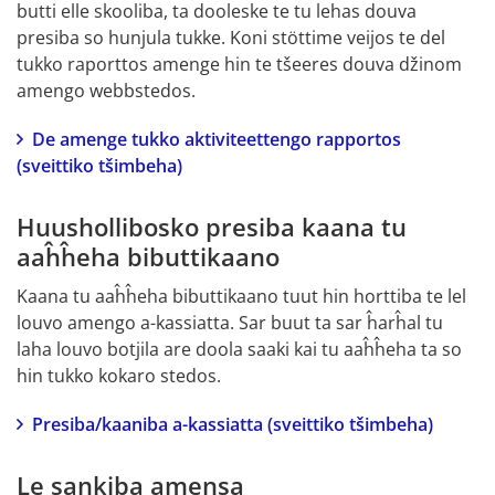
butti elle skooliba, ta dooleske te tu lehas douva 
presiba so hunjula tukke. Koni stöttime veijos te del 
tukko raporttos amenge hin te tšeeres douva džinom 
amengo webbstedos.
De amenge tukko aktiviteettengo rapportos 
(sveittiko tšimbeha)
Huushollibosko presiba kaana tu 
aaĥĥeha bibuttikaano
Kaana tu aaĥĥeha bibuttikaano tuut hin horttiba te lel 
louvo amengo a-kassiatta. Sar buut ta sar ĥarĥal tu 
laha louvo botjila are doola saaki kai tu aaĥĥeha ta so 
hin tukko kokaro stedos.
Presiba/kaaniba a-kassiatta (sveittiko tšimbeha)
Le sankiba amensa