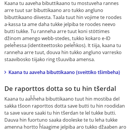
Kaana tu aaveha bibuttikaano tu mostuveha rannes 
arre tuut sar bibuttikaano aro tukko angluno 
bibuttikaano diivesta. Taala tuut hin vojime te roodes 
a-kassa ta ame daha tukke jelpiba te roodes neevo 
butti tukke. Tu ranneha arre tuut koni stöttimes 
džinom amengo webb-stedes, tukko kokaro e-ID 
peleĥessa (identiteettosko peleĥkos). It tiija, kaana tu 
ranneha arre tuut, douva hin tukko angluno varresko 
staavibosko tiijako ring tšuuviba amensa.
Kaana tu aaveha bibuttikaano (sveittiko tšimbeha)
De raporttos dotta so tu hin tšerdal
Kaana tu aaĥĥeha bibuttikaano tuut hin mostiba del 
sakka tšoon raporttos dotta save butti tu hin roodidan 
ta save vaure saaki tu hin tšerdan te lel tukke butti. 
Dauva hin fuortuno saaka dooleske te tu leha tukke 
amenna hortto ĥlaagime jelpiba aro tukko džaaben aro 