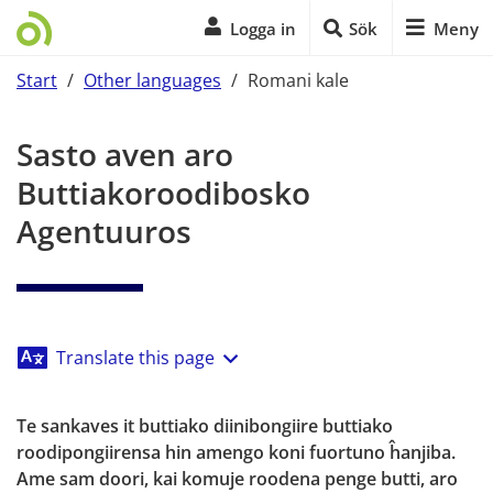
Logga in
Sök
Meny
Start
/
Other languages
/
Romani kale
Start på sidans huvudinnehåll
Sasto aven aro 
Buttiakoroodibosko 
Agentuuros
Translate this page
Te sankaves it buttiako diinibongiire buttiako 
roodipongiirensa hin amengo koni fuortuno ĥanjiba. 
Ame sam doori, kai komuje roodena penge butti, aro 