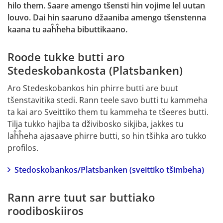
hilo them. Saare amengo tšensti hin vojime lel uutan 
louvo. Dai hin saaruno džaaniba amengo tšenstenna 
kaana tu aaĥĥeha bibuttikaano.
Roode tukke butti aro 
Stedeskobankosta (Platsbanken)
Aro Stedeskobankos hin phirre butti are buut 
tšenstavitika stedi. Rann teele savo butti tu kammeha 
ta kai aro Sveittiko them tu kammeha te tšeeres butti. 
Tilja tukko hajiba ta dživibosko sikjiba, jakkes tu 
laĥĥeha ajasaave phirre butti, so hin tšihka aro tukko 
profilos.
Stedoskobankos/Platsbanken (sveittiko tšimbeha)
Rann arre tuut sar buttiako 
roodiboskiiros