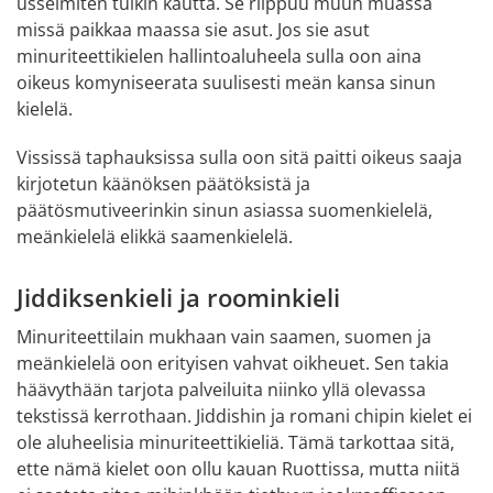
usseimiten tulkin kautta. Se riippuu muun muassa 
missä paikkaa maassa sie asut. Jos sie asut 
minuriteettikielen hallintoaluheela sulla oon aina 
oikeus komyniseerata suulisesti meän kansa sinun 
kielelä.
Vississä taphauksissa sulla oon sitä paitti oikeus saaja 
kirjotetun käänöksen päätöksistä ja 
päätösmutiveerinkin sinun asiassa suomenkielelä, 
meänkielelä elikkä saamenkielelä.
Jiddiksenkieli ja roominkieli
Minuriteettilain mukhaan vain saamen, suomen ja 
meänkielelä oon erityisen vahvat oikheuet. Sen takia 
häävythään tarjota palveiluita niinko yllä olevassa 
tekstissä kerrothaan. Jiddishin ja romani chipin kielet ei 
ole aluheelisia minuriteettikieliä. Tämä tarkottaa sitä, 
ette nämä kielet oon ollu kauan Ruottissa, mutta niitä 