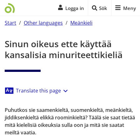
Logga in
Sök
Meny
Start
/
Other languages
/
Meänkieli
Start på sidans huvudinnehåll
Sinun oikeus ette käyttää 
kansalisia minuriteettikieliä
Translate this page
Puhutkos sie saamenkieltä, suomenkieltä, meänkieltä, 
jiddiksenkieltä elikkä roominkieltä? Täälä sie saat tietää 
mitä kielelisiä oikeuksia sulla oon ja mitä sie saatat 
meiltä vaatia.