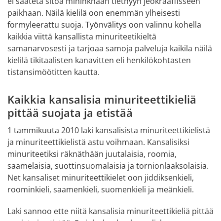
ei saateta sitoa mihinkhään tiethyyn jeokraaffisseen 
paikhaan. Näilä kielilä oon enemmän ylheisesti 
formyleerattu suoja. Työnvälitys oon valinnu kohella 
kaikkia viittä kansallista minuriteetikieltä 
samanarvosesti ja tarjoaa samoja palveluja kaikila näilä 
kielilä tikitaalisten kanavitten eli henkilökohtasten 
tistansimöötitten kautta.
Kaikkia kansalisia minuriteettikieliä 
pittää suojata ja etistää
1 tammikuuta 2010 laki kansalisista minuriteettikielistä 
ja minuriteettikielistä astu voihmaan. Kansalisiksi 
minuriteetiksi räknäthään juutalaisia, roomia, 
saamelaisia, suottinsuomalaisia ja tornionlaaksolaisia. 
Net kansaliset minuriteettikielet oon jiddiksenkieli, 
roominkieli, saamenkieli, suomenkieli ja meänkieli.
Laki sannoo ette niitä kansalisia minuriteettikieliä pittää 