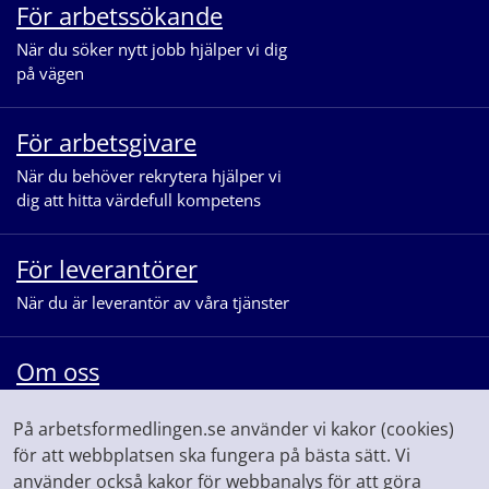
För arbetssökande
När du söker nytt jobb hjälper vi dig
på vägen
För arbetsgivare
När du behöver rekrytera hjälper vi
dig att hitta värdefull kompetens
För leverantörer
När du är leverantör av våra tjänster
Om oss
När du vill veta mer om vår
På arbetsformedlingen.se använder vi kakor (cookies)
myndighet och våra uppdrag
för att webbplatsen ska fungera på bästa sätt. Vi
använder också kakor för webbanalys för att göra