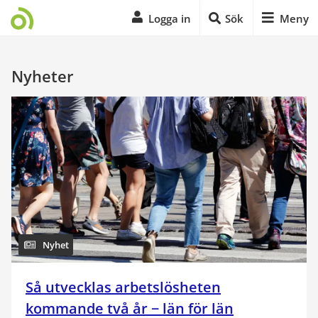
Logga in
Sök
Meny
Start på sidans huvudinnehåll
Nyheter
Nyhet
Så utvecklas arbetslösheten
kommande två år − län för län