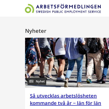
Start på sidans huvudinnehåll
Nyheter
Nyhet
Så utvecklas arbetslösheten
kommande två år − län för län