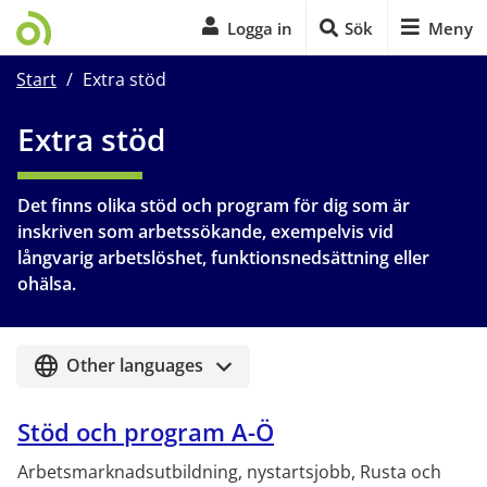
Logga in
Sök
Meny
Start
/
Extra stöd
Start på sidans huvudinnehåll
Extra stöd
Det finns olika stöd och program för dig som är 
inskriven som arbetssökande, exempelvis vid 
långvarig arbetslöshet, funktionsnedsättning eller 
ohälsa.
Other languages
Stöd och program A-Ö
Arbetsmarknadsutbildning, nystartsjobb, Rusta och 