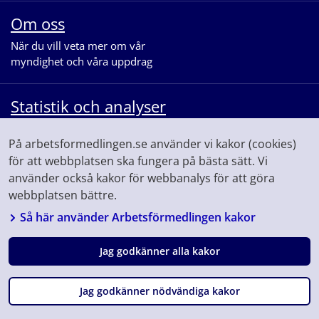
Om oss
När du vill veta mer om vår
myndighet och våra uppdrag
Statistik och analyser
När du vill se statistik och ta del av
På arbetsformedlingen.se använder vi kakor (cookies)
våra analyser för arbetsmarknaden
för att webbplatsen ska fungera på bästa sätt. Vi
använder också kakor för webbanalys för att göra
webbplatsen bättre.
Så här använder Arbetsförmedlingen kakor
Jag godkänner alla kakor
Följ oss på
Facebook
Linkedin
Youtube
Instagram
Fråga
Jag godkänner nödvändiga kakor