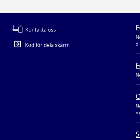
F
Kontakta oss
Nä
di
Kod för dela skärm
F
Nä
O
Nä
m
S