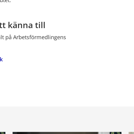
utet.
t känna till
lt på Arbetsförmedlingens 
lk