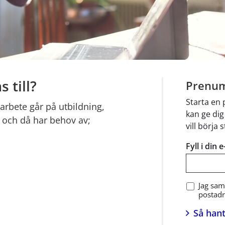
 till?
Prenum
Starta en
arbete går på utbildning, 
kan ge dig
 och då har behov av;
vill börja 
Fyll i din 
Jag sam
postadre
Så hant