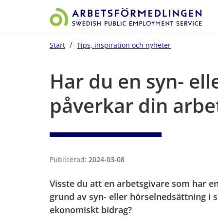
/
Start
Tips, inspiration och nyheter
Start på sidans huvudinnehåll
Har du en syn- ell
påverkar din arb
Publicerad:
2024-03-08
Visste du att en arbetsgivare som har e
grund av syn- eller hörselnedsättning i
ekonomiskt bidrag?