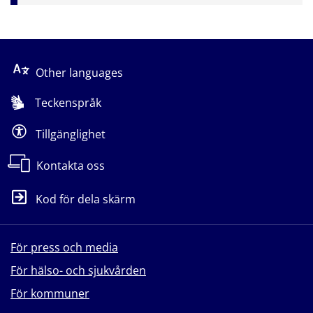
Other languages
Teckenspråk
Tillgänglighet
Kontakta oss
Kod för dela skärm
För press och media
För hälso- och sjukvården
För kommuner