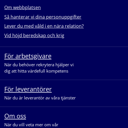
Om webbplatsen
Så hanterar vi dina personuppgifter
Lever du med våld i en nära relation?
Vid höjd beredskap och krig
För arbetsgivare
När du behöver rekrytera hjälper vi
dig att hitta värdefull kompetens
För leverantörer
När du är leverantör av våra tjänster
Om oss
När du vill veta mer om vår