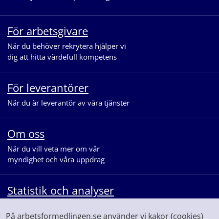
För arbetsgivare
När du behöver rekrytera hjälper vi
dig att hitta värdefull kompetens
För leverantörer
När du är leverantör av våra tjänster
Om oss
När du vill veta mer om vår
myndighet och våra uppdrag
Statistik och analyser
När du vill se statistik och ta del av
På arbetsformedlingen.se använder vi kakor (cookies)
våra analyser för arbetsmarknaden