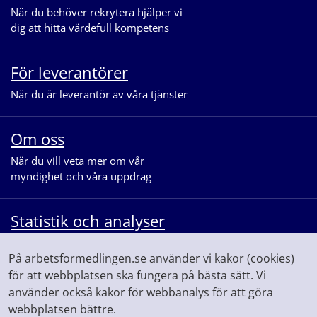
När du behöver rekrytera hjälper vi
dig att hitta värdefull kompetens
För leverantörer
När du är leverantör av våra tjänster
Om oss
När du vill veta mer om vår
myndighet och våra uppdrag
Statistik och analyser
När du vill se statistik och ta del av
På arbetsformedlingen.se använder vi kakor (cookies)
våra analyser för arbetsmarknaden
för att webbplatsen ska fungera på bästa sätt. Vi
använder också kakor för webbanalys för att göra
webbplatsen bättre.