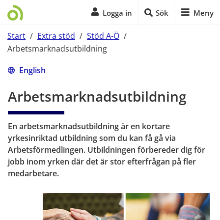
Logga in
Sök
Meny
Start
/
Extra stöd
/
Stöd A-Ö
/
Arbetsmarknadsutbildning
Start på sidans huvudinnehåll
English
Arbetsmarknads­utbildning
En arbetsmarknadsutbildning är en kortare 
yrkesinriktad utbildning som du kan få gå via 
Arbetsförmedlingen. Utbildningen förbereder dig för 
jobb inom yrken där det är stor efterfrågan på fler 
medarbetare.