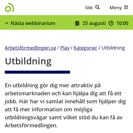
Gå till innehåll
Sök
Meny
25 augusti
10:00
Nästa webbinarium
När du skrivit in dig - stöd och skyldigheter
Visa fler
Arbetsförmedlingen.se
/
Play
/
Kategorier
/
Utbildning
Utbildning
En utbildning gör dig mer attraktiv på 
arbetsmarknaden och kan hjälpa dig att få ett 
jobb. Här har vi samlat innehåll som hjälper dig 
att få mer information om möjliga 
utbildningsvägar samt vilket stöd du kan få av 
Arbetsförmedlingen.