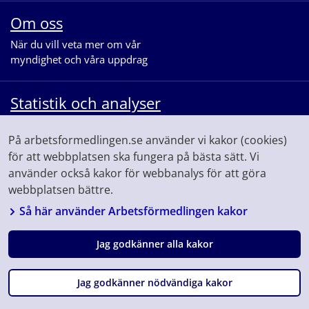
Om oss
När du vill veta mer om vår
myndighet och våra uppdrag
Statistik och analyser
När du vill se statistik och ta del av
På arbetsformedlingen.se använder vi kakor (cookies)
våra analyser för arbetsmarknaden
för att webbplatsen ska fungera på bästa sätt. Vi
använder också kakor för webbanalys för att göra
webbplatsen bättre.
Så här använder Arbetsförmedlingen kakor
Jag godkänner alla kakor
Följ oss på
Facebook
Linkedin
Youtube
Instagram
Fråga
Jag godkänner nödvändiga kakor