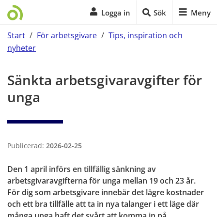
Logga in
Sök
Meny
Start
/
För arbetsgivare
/
Tips, inspiration och
nyheter
Start på sidans huvudinnehåll
Sänkta arbetsgivaravgifter för 
unga
Publicerad:
2026-02-25
Den 1 april införs en tillfällig sänkning av 
arbetsgivaravgifterna för unga mellan 19 och 23 år. 
För dig som arbetsgivare innebär det lägre kostnader 
och ett bra tillfälle att ta in nya talanger i ett läge där 
många unga haft det svårt att komma in på 