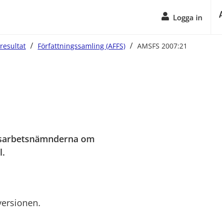
Logga in
/
/
resultat
Författningssamling (AFFS)
AMSFS 2007:21
nsarbetsnämnderna om 
l.
versionen.