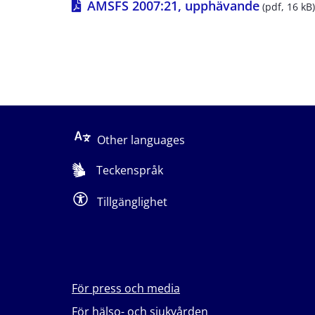
pdf, 16 k
AMSFS 2007:21, upphävande
 (pdf, 16 kB)
Other languages
Teckenspråk
Tillgänglighet
För press och media
För hälso- och sjukvården