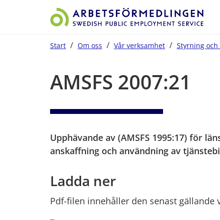
/
/
/
Start
Om oss
Vår verksamhet
Styrning och 
Start på sidans huvudinnehåll
AMSFS 2007:21
Upphävande av (AMSFS 1995:17) för lä
anskaffning och användning av tjänstebi
Ladda ner
Pdf-filen innehåller den senast gällande 