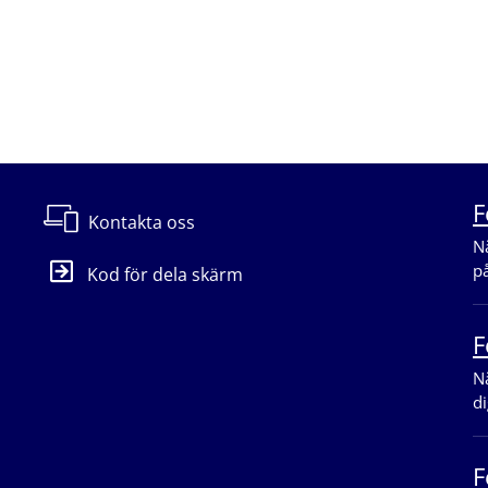
B.
F
Kontakta oss
Nä
p
Kod för dela skärm
F
Nä
di
F