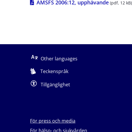
pdf, 12 k
AMSFS 2006:12, upphävande
 (pdf, 12 kB)
Other languages
Teckenspråk
Tillgänglighet
För press och media
För hälso- och sjukvården