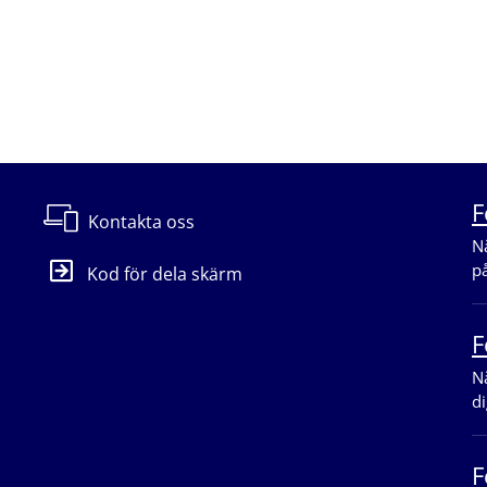
B.
F
Kontakta oss
Nä
p
Kod för dela skärm
F
Nä
di
F