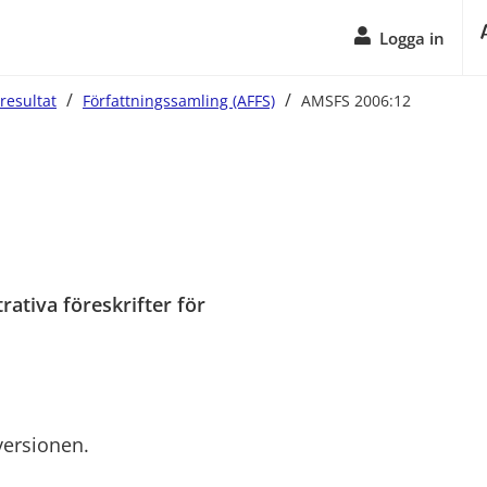
Logga in
/
/
resultat
Författningssamling (AFFS)
AMSFS 2006:12
tiva föreskrifter för 
versionen.