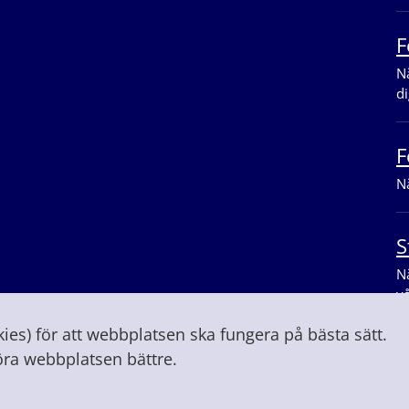
F
Nä
di
F
Nä
S
Nä
v
es) för att webbplatsen ska fungera på bästa sätt.
öra webbplatsen bättre.