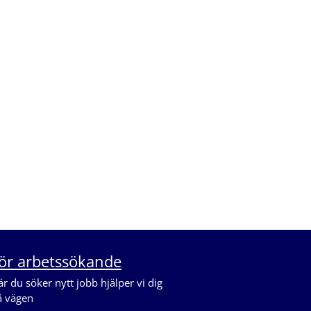
ör arbetssökande
r du söker nytt jobb hjälper vi dig
å vägen