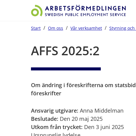
/
/
/
Start
Om oss
Vår verksamhet
Styrning och 
Start på sidans huvudinnehåll
AFFS 2025:2
Om ändring i föreskrifterna om statsbidr
föreskrifter
Ansvarig utgivare:
 Anna Middelman
Beslutade:
Den 20 maj 2025
Utkom från trycket:
 Den 3 juni 2025
Ursprunglig lydelse