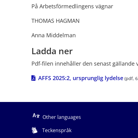
På Arbetsförmedlingens vägnar
THOMAS HAGMAN
Anna Middelman
Ladda ner
Pdf-filen innehåller den senast gällande 
pdf, 
AFFS 2025:2, ursprunglig lydelse
 (pdf, 
Other languages
Teckenspråk