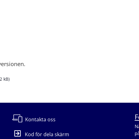
versionen.
62 kB.
62 kB)
F
Kontakta oss
Nä
p
Kod för dela skärm