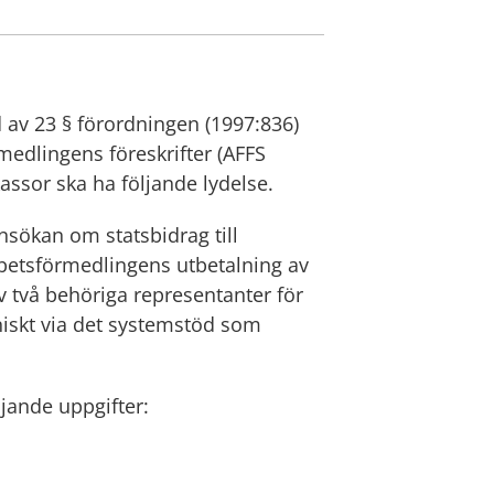
av 23 § förordningen (1997:836) 
edlingens föreskrifter (AFFS 
kassor ska ha följande lydelse.
sökan om statsbidrag till 
etsförmedlingens utbetalning av 
 två behöriga representanter för 
iskt via det systemstöd som 
jande uppgifter: