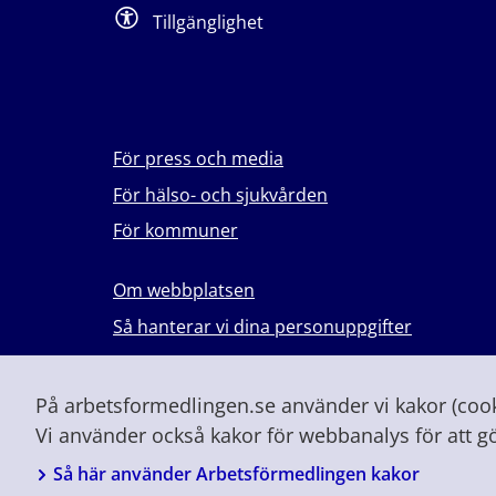
Tillgänglighet
För press och media
För hälso- och sjukvården
För kommuner
Om webbplatsen
Så hanterar vi dina personuppgifter
Lever du med våld i en nära relation?
Vid höjd beredskap och krig
På arbetsformedlingen.se använder vi kakor (cooki
Vi använder också kakor för webbanalys för att g
Så här använder Arbetsförmedlingen kakor