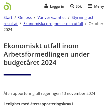
Logga in
Sök
Meny
Start
/
Om oss
/
Vår verksamhet
/
Styrning och
resultat
/
Ekonomiska prognoser och utfall
/
Oktober
2024
Start på sidans huvudinnehåll
Ekonomiskt utfall inom 
Arbetsförmedlingen under 
budgetåret 2024
Återrapportering till regeringen 13 november 2024
I enlighet med återrapporteringskrav i 