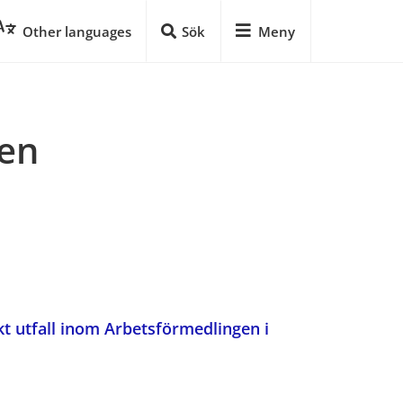
Other languages
Sök
Meny
en 
 utfall inom Arbetsförmedlingen i 
pdf, 162 kB.