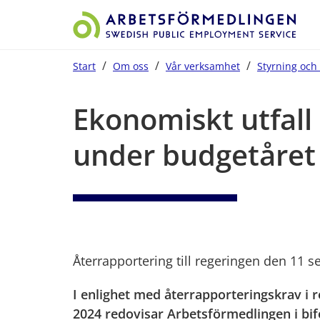
/
/
/
Start
Om oss
Vår verksamhet
Styrning och 
Start på sidans huvudinnehåll
Ekonomiskt utfall
under budgetåret
Återrapportering till regeringen den 11 
I enlighet med återrapporteringskrav i r
2024 redovisar Arbetsförmedlingen i bi