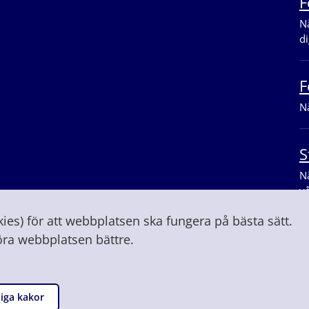
F
Nä
di
F
Nä
S
Nä
v
es) för att webbplatsen ska fungera på bästa sätt.
öra webbplatsen bättre.
Följ o
iga kakor