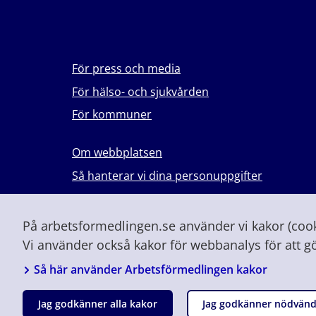
För press och media
För hälso- och sjukvården
För kommuner
Om webbplatsen
Så hanterar vi dina personuppgifter
Lever du med våld i en nära relation?
Vid höjd beredskap och krig
På arbetsformedlingen.se använder vi kakor (cooki
Vi använder också kakor för webbanalys för att g
Så här använder Arbetsförmedlingen kakor
Jag godkänner alla kakor
Jag godkänner nödvänd