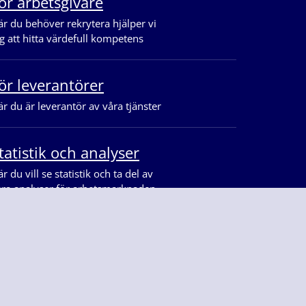
ör arbetsgivare
r du behöver rekrytera hjälper vi
g att hitta värdefull kompetens
ör leverantörer
r du är leverantör av våra tjänster
tatistik och analyser
r du vill se statistik och ta del av
åra analyser för arbetsmarknaden
ss på
Facebook
Linkedin
Youtube
Instagram