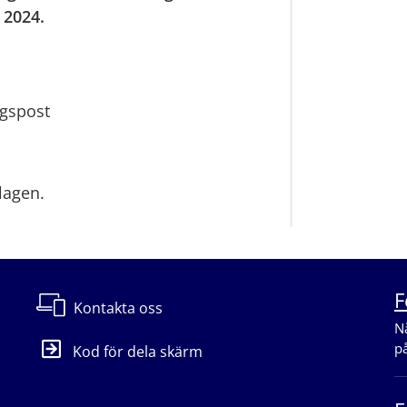
 2024.
agspost
lagen.
F
Kontakta oss
Nä
p
Kod för dela skärm