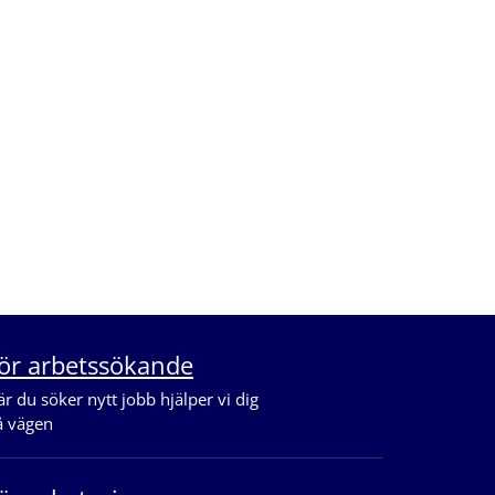
ör arbetssökande
r du söker nytt jobb hjälper vi dig
å vägen