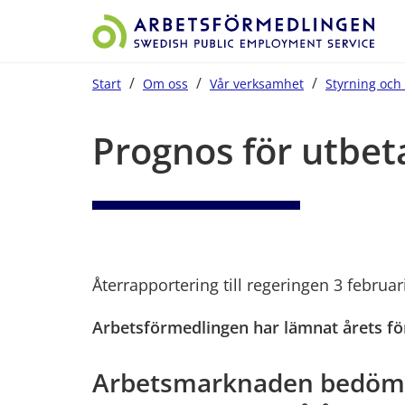
/
/
/
Start
Om oss
Vår verksamhet
Styrning och 
Start på sidans huvudinnehåll
Prognos för utbet
Återrapportering till regeringen 3 februar
Arbetsförmedlingen har lämnat årets förs
Arbetsmarknaden
 bedöm