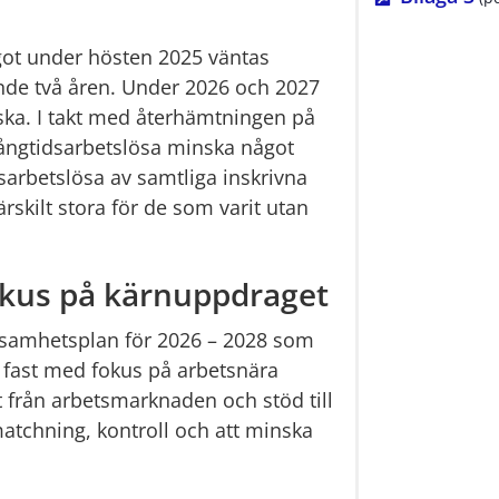
got under hösten 2025 väntas 
de två åren. Under 2026 och 2027 
ka. I takt med återhämtningen på 
ngtidsarbetslösa minska något 
rbetslösa av samtliga inskrivna 
skilt stora för de som varit utan 
fokus på kärnuppdraget
samhetsplan för 2026 – 2028 som 
t fast med fokus på arbetsnära 
t från arbetsmarknaden och stöd till 
atchning, kontroll och att minska 