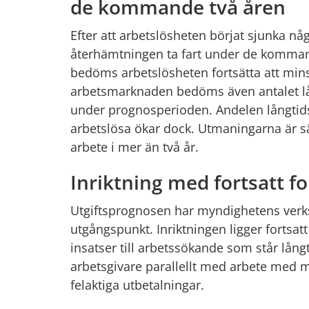
de kommande två åren
Efter att arbetslösheten börjat sjunka nå
återhämtningen ta fart under de komman
bedöms arbetslösheten fortsätta att mins
arbetsmarknaden bedöms även antalet lå
under prognosperioden. Andelen långtidsa
arbetslösa ökar dock. Utmaningarna är sär
arbete i mer än två år.
Inriktning med fortsatt 
Utgiftsprognosen har myndighetens verk
utgångspunkt. Inriktningen ligger fortsat
insatser till arbetssökande som står lång
arbetsgivare parallellt med arbete med m
felaktiga utbetalningar.