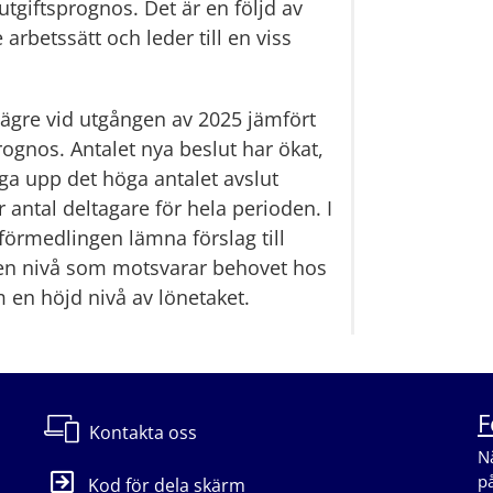
iftsprognos. Det är en följd av 
rbetssätt och leder till en viss 
 lägre vid utgången av 2025 jämfört 
nos. Antalet nya beslut har ökat, 
äga upp det höga antalet avslut 
ntal deltagare för hela perioden. I 
rmedlingen lämna förslag till 
ll en nivå som motsvarar behovet hos 
 en höjd nivå av lönetaket.
F
Kontakta oss
Nä
p
Kod för dela skärm