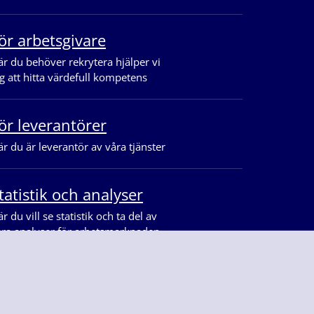
ör arbetsgivare
r du behöver rekrytera hjälper vi
g att hitta värdefull kompetens
ör leverantörer
r du är leverantör av våra tjänster
tatistik och analyser
r du vill se statistik och ta del av
åra analyser för arbetsmarknaden