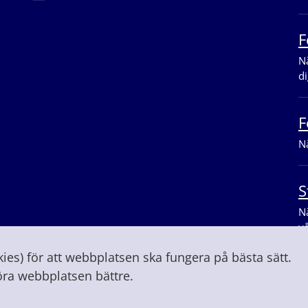
F
Nä
di
F
Nä
S
Nä
v
es) för att webbplatsen ska fungera på bästa sätt.
öra webbplatsen bättre.