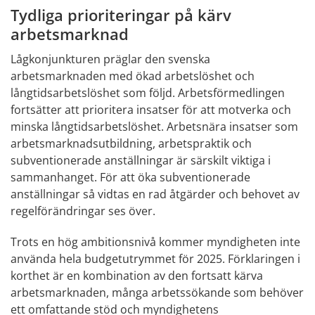
Tydliga prioriteringar på kärv 
arbetsmarknad
Lågkonjunkturen präglar den svenska 
arbetsmarknaden med ökad arbetslöshet och 
långtidsarbetslöshet som följd. Arbetsförmedlingen 
fortsätter att prioritera insatser för att motverka och 
minska långtidsarbetslöshet. Arbetsnära insatser som 
arbetsmarknadsutbildning, arbetspraktik och 
subventionerade anställningar är särskilt viktiga i 
sammanhanget. För att öka subventionerade 
anställningar så vidtas en rad åtgärder och behovet av 
regelförändringar ses över.
Trots en hög ambitionsnivå kommer myndigheten inte 
använda hela budgetutrymmet för 2025. Förklaringen i 
korthet är en kombination av den fortsatt kärva 
arbetsmarknaden, många arbetssökande som behöver 
ett omfattande stöd och myndighetens 