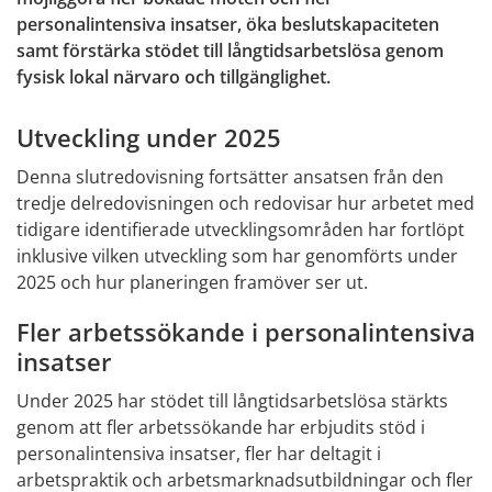
personalintensiva insatser, öka beslutskapaciteten 
samt förstärka stödet till långtidsarbetslösa genom 
fysisk lokal närvaro och tillgänglighet.
Utveckling under 2025
Denna slutredovisning fortsätter ansatsen från den 
tredje delredovisningen och redovisar hur arbetet med 
tidigare identifierade utvecklingsområden har fortlöpt 
inklusive vilken utveckling som har genomförts under 
2025 och hur planeringen framöver ser ut.
Fler arbetssökande i personalintensiva 
insatser
Under 2025 har stödet till långtidsarbetslösa stärkts 
genom att fler arbetssökande har erbjudits stöd i 
personalintensiva insatser, fler har deltagit i 
arbetspraktik och arbetsmarknadsutbildningar och fler 