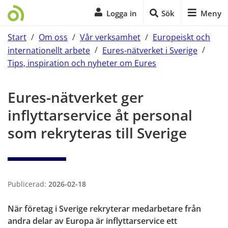
Logga in
Sök
Meny
Start
/
Om oss
/
Vår verksamhet
/
Europeiskt och
internationellt arbete
/
Eures-nätverket i Sverige
/
Tips, inspiration och nyheter om Eures
Start på sidans huvudinnehåll
Eures-nätverket ger 
inflyttarservice åt personal 
som rekryteras till Sverige
Publicerad:
2026-02-18
När företag i Sverige rekryterar medarbetare från 
andra delar av Europa är inflyttarservice ett 