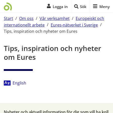
Logga in
Sök
Meny
Start
/
Om oss
/
Vår verksamhet
/
Europeiskt och
internationellt arbete
/
Eures-nätverket i Sverige
/
Tips, inspiration och nyheter om Eures
Start på sidans huvudinnehåll
Tips, inspiration och nyheter 
om Eures
English
Nyheter och aktuell information för dig som vill ha koll 