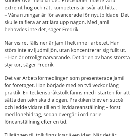
kunder över hela landet. Precisionen måste vara 
extremt hög och rätt kompetens är svår att hitta.
– Våra ritningar är för avancerade för nyutbildade. Det 
skulle ta flera år att lära upp någon. Med Jamil 
behövdes inte det, säger Fredrik.
När visiret fälls ner är Jamil helt inne i arbetet. Han 
störs inte av ljudmiljön, utan koncentrerar sig fullt ut.
– Han är otroligt närvarande. Det är en av hans största 
styrkor, säger Fredrik.
Det var Arbetsförmedlingen som presenterade Jamil 
för företaget. Han började med en två veckor lång 
praktik. En teckenspråkstolk fanns med i starten för att 
sätta den tekniska dialogen. Praktiken blev en succé 
och ledde vidare till en tillsvidareanställning – först 
med lönebidrag, sedan övergår i ordinarie 
löneanställning efter en tid.
Tillgången till tolk finns kvar även idag. När det är 