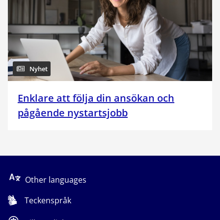
Nyhet
Enklare att följa din ansökan och
pågående nystartsjobb
Other languages
Teckenspråk