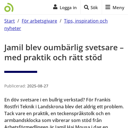
Logga in
Sök
Meny
Start
/
För arbetsgivare
/
Tips, inspiration och
nyheter
Start på sidans huvudinnehåll
Jamil blev oumbärlig svetsare – 
med praktik och rätt stöd
Publicerad:
2025-08-27
En döv svetsare i en bullrig verkstad? För Frankis 
Rostfri Teknik i Landskrona blev det aldrig ett problem. 
Tack vare en praktik, en teckenspråkstolk och en 
armbandsklocka som vibrerar som stöd från 
Arbetsförmedlingen är Jamil Haj Mousa i dag en 