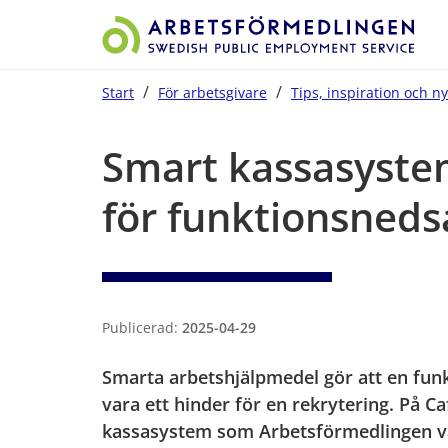
/
/
Start
För arbetsgivare
Tips, inspiration och n
Start på sidans huvudinnehåll
Smart kassasystem
för funktionsneds
Publicerad:
2025-04-29
Smarta arbetshjälpmedel gör att en funk
vara ett hinder för en rekrytering. På Ca
kassasystem som Arbetsförmedlingen va