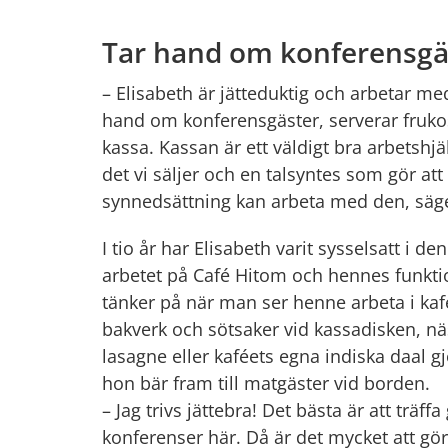
Tar hand om konferensgä
– Elisabeth är jätteduktig och arbetar med i 
hand om konferensgäster, serverar frukost
kassa. Kassan är ett väldigt bra arbetshj
det vi säljer och en talsyntes som gör a
synnedsättning kan arbeta med den, säge
I tio år har Elisabeth varit sysselsatt i d
arbetet på Café Hitom och hennes funkti
tänker på när man ser henne arbeta i kafé
bakverk och sötsaker vid kassadisken, näs
lasagne eller kaféets egna indiska daal g
hon bär fram till matgäster vid borden.
– Jag trivs jättebra! Det bästa är att träffa
konferenser här. Då är det mycket att gör