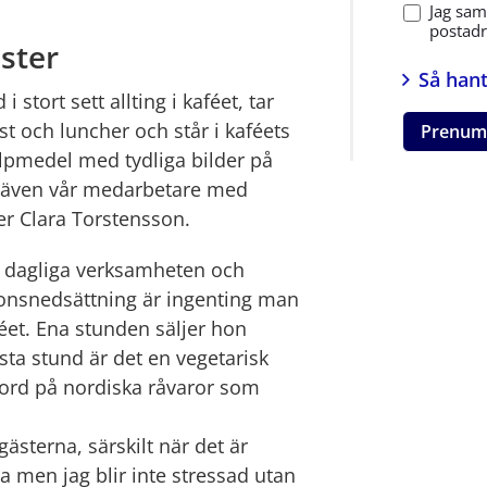
Jag sam
postadre
ster
Så hant
stort sett allting i kaféet, tar 
 och luncher och står i kaféets 
Prenum
älpmedel med tydliga bilder på 
tt även vår medarbetare med 
r Clara Torstensson.
en dagliga verksamheten och 
onsnedsättning är ingenting man 
et. Ena stunden säljer hon 
ta stund är det en vegetarisk 
jord på nordiska råvaror som 
 gästerna, särskilt när det är 
a men jag blir inte stressad utan 