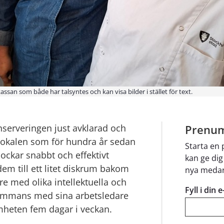
ssan som både har talsyntes och kan visa bilder i stället för text.
serveringen just avklarad och 
Prenum
 lokalen som för hundra år sedan 
Starta en
ockar snabbt och effektivt 
kan ge dig
dem till ett litet diskrum bakom 
nya medar
 med olika intellektuella och 
Fyll i din 
sammans med sina arbetsledare 
mheten fem dagar i veckan.