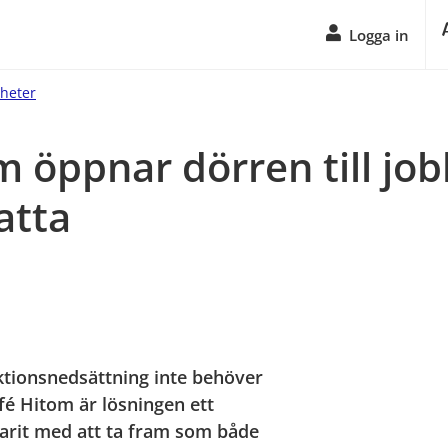
Logga in
yheter
 öppnar dörren till jobb
atta
tionsnedsättning inte behöver 
fé Hitom är lösningen ett 
rit med att ta fram som både 