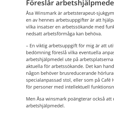
Föreslår arbetshjälpmede
Åsa Winsmark är arbetsterapeut-sjukgym
en av hennes arbetsuppgifter är att hjäl
vilka insatser en arbetssökande med fun
nedsatt arbetsförmåga kan behöva.
– En viktig arbetsuppgift för mig är att uti
bedömning föreslå vilka eventuella anpas
arbetshjälpmedel ute på arbetsplatserna
aktuella för arbetssökande. Det kan handl
någon behöver brusreducerande hörlurar
specialanpassad stol, eller som på Café H
för personer med intellektuell funktionsn
Men Åsa winsmark poängterar också att de
arbetshjälpmedel.