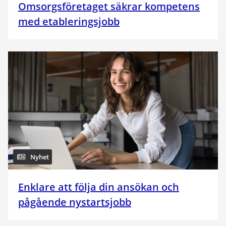
Omsorgsföretaget säkrar kompetens
med etableringsjobb
Nyhet
Enklare att följa din ansökan och
pågående nystartsjobb