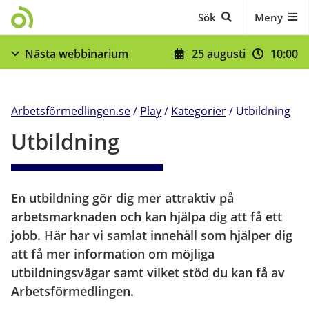
Gå till innehåll
Sök
Meny
25 augusti
10:00
Nästa webbinarium
När du skrivit in dig - stöd och skyldigheter
Visa fler
Arbetsförmedlingen.se
/
Play
/
Kategorier
/
Utbildning
Utbildning
En utbildning gör dig mer attraktiv på 
arbetsmarknaden och kan hjälpa dig att få ett 
jobb. Här har vi samlat innehåll som hjälper dig 
att få mer information om möjliga 
utbildningsvägar samt vilket stöd du kan få av 
Arbetsförmedlingen.