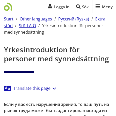
Logga in
Sök
Meny
Start
/
Other languages
/
Русский (Ryska)
/
Extra
stöd
/
Stöd A-Ö
/
Yrkesintroduktion för personer
med synnedsättning
Start på sidans huvudinnehåll
Yrkesintroduktion för 
personer med synnedsättning
Translate this page
Если у вас есть нарушения зрения, то ваш путь на 
рынок труда может быть адаптирован исходя из 