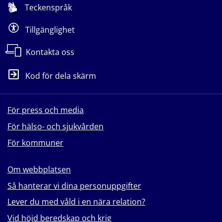
Teckenspråk
Tillgänglighet
Kontakta oss
Kod för dela skärm
För press och media
För hälso- och sjukvården
För kommuner
Om webbplatsen
Så hanterar vi dina personuppgifter
Lever du med våld i en nära relation?
Vid höjd beredskap och krig