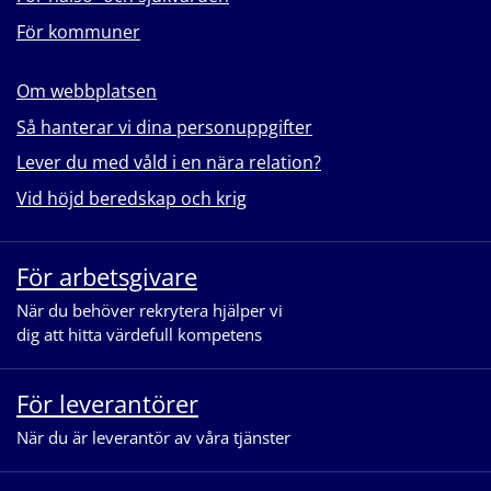
För kommuner
Om webbplatsen
Så hanterar vi dina personuppgifter
Lever du med våld i en nära relation?
Vid höjd beredskap och krig
För arbetsgivare
När du behöver rekrytera hjälper vi
dig att hitta värdefull kompetens
För leverantörer
När du är leverantör av våra tjänster