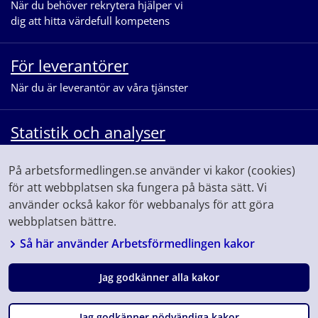
När du behöver rekrytera hjälper vi
dig att hitta värdefull kompetens
För leverantörer
När du är leverantör av våra tjänster
Statistik och analyser
När du vill se statistik och ta del av
På arbetsformedlingen.se använder vi kakor (cookies)
våra analyser för arbetsmarknaden
för att webbplatsen ska fungera på bästa sätt. Vi
använder också kakor för webbanalys för att göra
webbplatsen bättre.
Så här använder Arbetsförmedlingen kakor
Jag godkänner alla kakor
Följ oss på
Facebook
Linkedin
Youtube
Instagram
Jag godkänner nödvändiga kakor