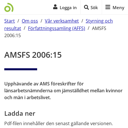
Logga in
Sök
Meny
Start
/
Om oss
/
Vår verksamhet
/
Styrning och
resultat
/
Författningssamling (AFFS)
/
AMSFS
2006:15
Start på sidans huvudinnehåll
AMSFS 2006:15
Upphävande av AMS föreskrifter för 
länsarbetsnämnderna om jämställdhet mellan kvinnor 
och män i arbetslivet.
Ladda ner
Pdf-filen innehåller den senast gällande versionen.