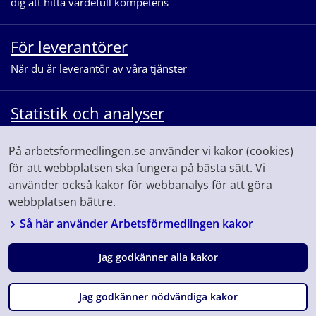
dig att hitta värdefull kompetens
För leverantörer
När du är leverantör av våra tjänster
Statistik och analyser
När du vill se statistik och ta del av
På arbetsformedlingen.se använder vi kakor (cookies)
våra analyser för arbetsmarknaden
för att webbplatsen ska fungera på bästa sätt. Vi
använder också kakor för webbanalys för att göra
webbplatsen bättre.
Så här använder Arbetsförmedlingen kakor
Jag godkänner alla kakor
Följ oss på
Facebook
Linkedin
Youtube
Instagram
Jag godkänner nödvändiga kakor