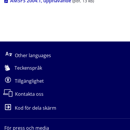
pdf, 13 kB.
AMSFS 2004:1, upphävande
 (pdf, 13 kB)
Other languages
Teckenspråk
Tillgänglighet
Kontakta oss
Kod för dela skärm
För press och media