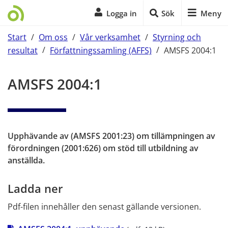
Logga in
Sök
Meny
Start
/
Om oss
/
Vår verksamhet
/
Styrning och
resultat
/
Författningssamling (AFFS)
/
AMSFS 2004:1
Start på sidans huvudinnehåll
AMSFS 2004:1
Upphävande av (AMSFS 2001:23) om tillämpningen av 
förordningen (2001:626) om stöd till utbildning av 
anställda.
Ladda ner
Pdf-filen innehåller den senast gällande versionen.