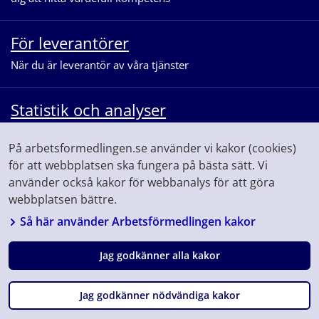
För leverantörer
När du är leverantör av våra tjänster
Statistik och analyser
När du vill se statistik och ta del av
På arbetsformedlingen.se använder vi kakor (cookies)
våra analyser för arbetsmarknaden
för att webbplatsen ska fungera på bästa sätt. Vi
använder också kakor för webbanalys för att göra
webbplatsen bättre.
Så här använder Arbetsförmedlingen kakor
Jag godkänner alla kakor
Följ oss på
Facebook
Linkedin
Youtube
Instagram
Jag godkänner nödvändiga kakor