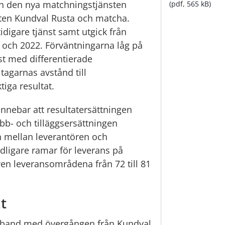
en den nya matchningstjänsten 
(pdf, 565 kB)
ten Kundval Rusta och matcha. 
idigare tjänst samt utgick från 
 och 2022. Förväntningarna låg på 
t med differentierade 
tagarnas avstånd till 
iga resultat.
nebar att resultatersättningen 
b- och tilläggsersättningen 
 mellan leverantören och 
dligare ramar för leverans på 
en leveransområdena från 72 till 81 
t
band med övergången från Kundval 