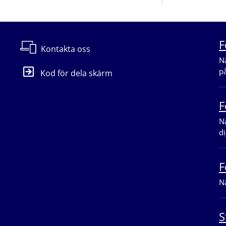
F
Kontakta oss
Nä
p
Kod för dela skärm
F
Nä
di
F
Nä
S