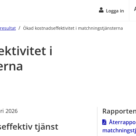
Logga in
/
resultat
Ökad kostnadseffektivitet i matchningstjänsterna
tivitet i 
erna
Rapporte
ari 2026
Återrappor
ffektiv tjänst
matchningst