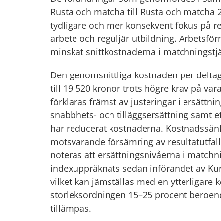
Rusta och matcha till Rusta och matcha 2 
tydligare och mer konsekvent fokus på resu
arbete och reguljär utbildning. Arbetsför
minskat snittkostnaderna i matchningstj
Den genomsnittliga kostnaden per deltag
till 19 520 kronor trots högre krav på var
förklaras främst av justeringar i ersättni
snabbhets- och tilläggsersättning samt ett
har reducerat kostnaderna. Kostnadssänk
motsvarande försämring av resultatutfall 
noteras att ersättningsnivåerna i matchni
indexuppräknats sedan införandet av Kun
vilket kan jämställas med en ytterligare 
storleksordningen 15–25 procent beroend
tillämpas.