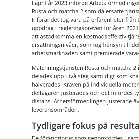
I april år 2023 införde Arbetsförmedling
Rusta och matcha 2 som då ersatte tjäns
Införandet tog vara på erfarenheter från t
uppdrag i regleringsbreven för åren 2021
att åstadkomma en kostnadseffektiv tjäns
ersättningsnivåer, som tog hänsyn till del
arbetsmarknaden samt premierade varakt
Matchningstjänsten Rusta och matcha 2 in
delades upp i två steg samtidigt som snab
halverades. Kraven på individuella möten
deltagaren justerades och det infördes ty
distans. Arbetsförmedlingen justerade äv
leveransområden.
Tydligare fokus på resulta
De förändringar som genomfördes i sam