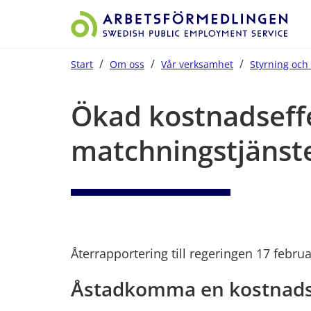
/
/
/
Start
Om oss
Vår verksamhet
Styrning och 
Start på sidans huvudinnehåll
Ökad kostnadseffek
matchningstjänst
Återrapportering till regeringen 17 febru
Åstadkomma en kostnadse