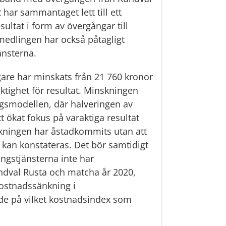
har sammantaget lett till ett 
ltat i form av övergångar till 
medlingen har också påtagligt 
änsterna.
are har minskats från 21 760 kronor 
aktighet för resultat. Minskningen 
ngsmodellen, där halveringen av 
 ökat fokus på varaktiga resultat 
ningen har åstadkommits utan att 
kan konstateras. Det bör samtidigt 
ngstjänsterna inte har 
dval Rusta och matcha år 2020, 
kostnadssänkning i 
e på vilket kostnadsindex som 