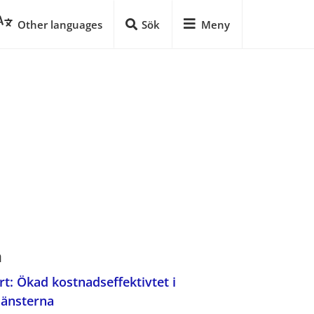
Other languages
Sök
Meny
n
t: Ökad kostnadseffektivtet i 
pdf, 565 kB.
jänsterna