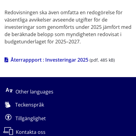
Redovisningen ska även omfatta en redogörelse för 
väsentliga avvikelser avseende utgifter för de 
investeringar som genomförts under 2025 jämfört med 
de beräknade belopp som myndigheten redovisat i 
budgetunderlaget för 2025–2027.
pdf, 485 kB.
Återrappport : Investeringar 2025
 (pdf, 485 kB)
Other languages
Teckenspråk
Tillgänglighet
Kontakta oss