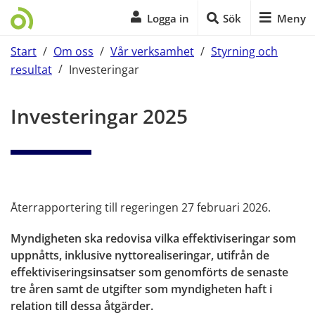
Logga in
Sök
Meny
Start
/
Om oss
/
Vår verksamhet
/
Styrning och
resultat
/
Investeringar
Start på sidans huvudinnehåll
Investeringar 2025
Återrapportering till regeringen 27 februari 2026.
Myndigheten ska redovisa vilka effektiviseringar som 
uppnåtts, inklusive nyttorealiseringar, utifrån de 
effektiviseringsinsatser som genomförts de senaste 
tre åren samt de utgifter som myndigheten haft i 
relation till dessa åtgärder.