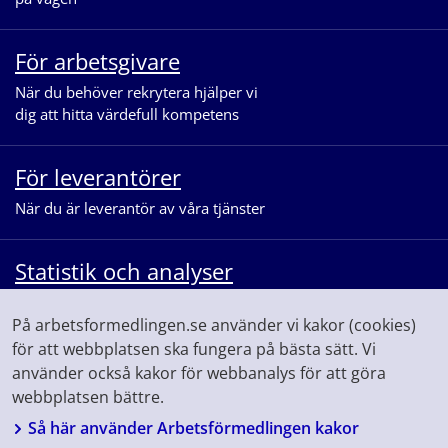
För arbetsgivare
När du behöver rekrytera hjälper vi
dig att hitta värdefull kompetens
För leverantörer
När du är leverantör av våra tjänster
Statistik och analyser
När du vill se statistik och ta del av
På arbetsformedlingen.se använder vi kakor (cookies)
våra analyser för arbetsmarknaden
för att webbplatsen ska fungera på bästa sätt. Vi
använder också kakor för webbanalys för att göra
webbplatsen bättre.
Så här använder Arbetsförmedlingen kakor