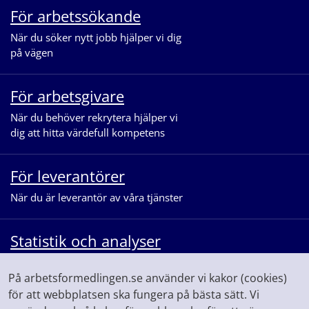
För arbetssökande
När du söker nytt jobb hjälper vi dig
på vägen
För arbetsgivare
När du behöver rekrytera hjälper vi
dig att hitta värdefull kompetens
För leverantörer
När du är leverantör av våra tjänster
Statistik och analyser
När du vill se statistik och ta del av
På arbetsformedlingen.se använder vi kakor (cookies)
våra analyser för arbetsmarknaden
för att webbplatsen ska fungera på bästa sätt. Vi