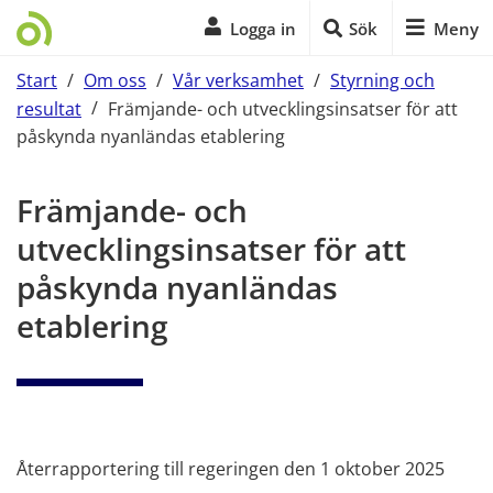
Logga in
Sök
Meny
Start
/
Om oss
/
Vår verksamhet
/
Styrning och
resultat
/
Främjande- och utvecklingsinsatser för att
påskynda nyanländas etablering
Start på sidans huvudinnehåll
Främjande- och 
utvecklingsinsatser för att 
påskynda nyanländas 
etablering
Återrapportering till regeringen den 1 oktober 2025