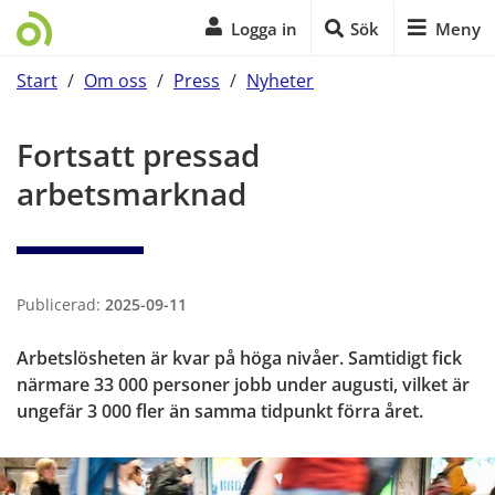
Logga in
Sök
Meny
Start
/
Om oss
/
Press
/
Nyheter
Start på sidans huvudinnehåll
Fortsatt pressad 
arbetsmarknad
Publicerad:
2025-09-11
Arbetslösheten är kvar på höga nivåer. Samtidigt fick 
närmare 33 000 personer jobb under augusti, vilket är 
ungefär 3 000 fler än samma tidpunkt förra året.