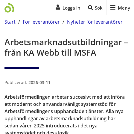
Logga in
Sök
Meny
Start
/
För leverantörer
/
Nyheter för leverantörer
Start på sidans huvudinnehåll
Arbetsmarknadsutbildningar – 
från KA Webb till MSFA
Publicerad:
2026-03-11
Arbetsförmedlingen arbetar succesivt med att införa 
ett modernt och användarvänligt systemstöd för 
Arbetsförmedlingens upphandlade tjänster. Alla nya 
upphandlingar av arbetsmarknadsutbildning har 
sedan våren 2025 introducerats i det nya 
systemstödet och dess logik.